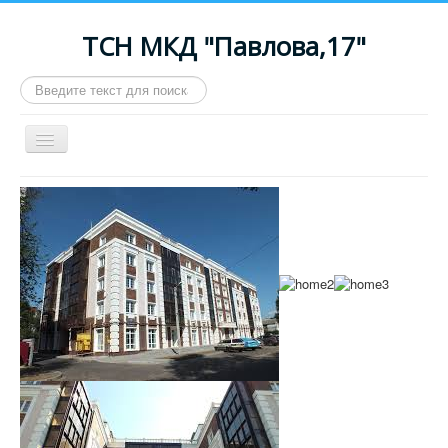
ТСН МКД "Павлова,17"
Искать...
Включить/
выключить
навигацию
Maximenu CK message : Your module ID 94 is still working
in V8 Legacy mode. Please change it in the Advanced
options to remove this message.
≡