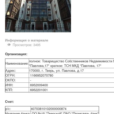
Информация о материале
Просмотров: 3495
Организация:
полное: Товарищество Собственников Недвижимости 
Наименование:
"Павлова,17" краткое: ТСН МКД "Павлова, 17"
Адрес:
170000, г. Тверь, ул. Павлова, д.17
ОГРН:
1166952070780
ОКПО:
-
ИНН:
6952009400
КПП:
6952201001
Счет:
р/с:
40703810102000000874
Название банка:
ОО №15 "Тверской" ПАО "Промсвязь банк"