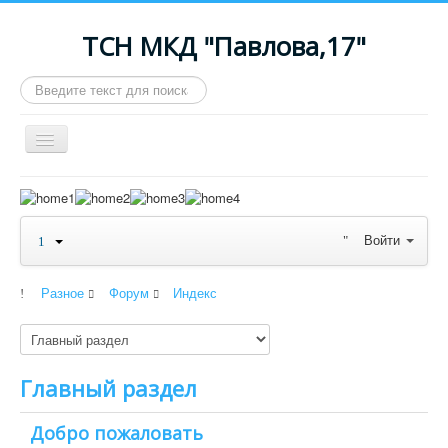
ТСН МКД "Павлова,17"
Искать...
Включить/
выключить
навигацию
Maximenu CK message : Your module ID 94 is still working
in V8 Legacy mode. Please change it in the Advanced
options to remove this message.
Войти
≡
Разное
Форум
Индекс
Главный раздел
Добро пожаловать