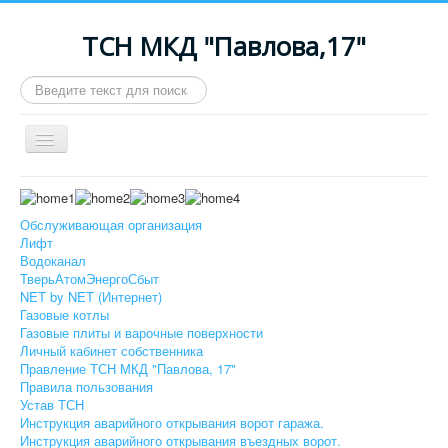
ТСН МКД "Павлова,17"
Искать...
Включить/
выключить
навигацию
Maximenu CK message : Your module ID 94 is still working
in V8 Legacy mode. Please change it in the Advanced
Обслуживающая организация
options to remove this message.
Лифт
Водоканал
≡
ТверьАтомЭнергоСбыт
NET by NET (Интернет)
Газовые котлы
Газовые плиты и варочные поверхности
Личный кабинет собственника
Правление ТСН МКД "Павлова, 17"
Правила пользования
Устав ТСН
Инструкция аварийного открывания ворот гаража.
Инструкция аварийного открывания въездных ворот.